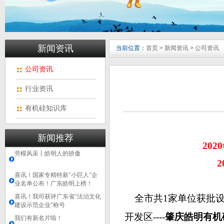
新闻资讯
当前位置：
首页
>
新闻资讯
>
公司资讯
公司资讯
行业资讯
有机硅知识库
新闻推荐
20
劳模风采丨皓明人的骄傲
喜讯！国家专精特新“小巨人”企
业名单公布！广东皓明上榜！
喜讯！我司获评广东省“法治文化
全市共1家单位获批
建设示范企业”称号
开发区----
肇庆皓明有机
我们有新名片啦！