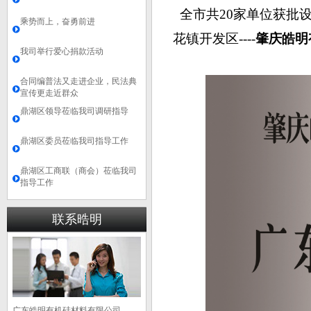
全市共
20
家单位获批
乘势而上，奋勇前进
花镇开发区
----
肇庆皓明
我司举行爱心捐款活动
合同编普法又走进企业，民法典
宣传更走近群众
鼎湖区领导莅临我司调研指导
鼎湖区委员莅临我司指导工作
鼎湖区工商联（商会）莅临我司
指导工作
联系晧明
广东皓明有机硅材料有限公司