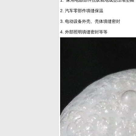
1. 家用电器部件点胶就地成型压缩垫圈
2. 汽车零部件填缝保温
3.
电动设备外壳、壳体填缝密封
4. 外部照明填缝密封等等