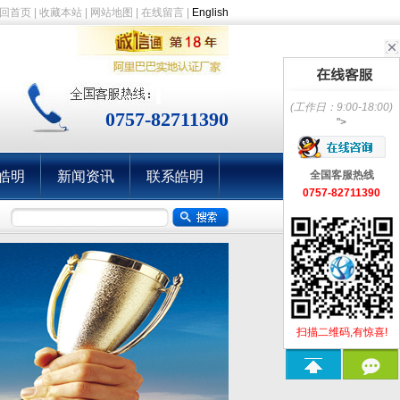
回首页
|
收藏本站
|
网站地图
|
在线留言
|
English
(工作日：9:00-18:00)
0757-82711390
">
皓明
新闻资讯
联系皓明
全国客服热线
0757-82711390
扫描二维码,有惊喜!