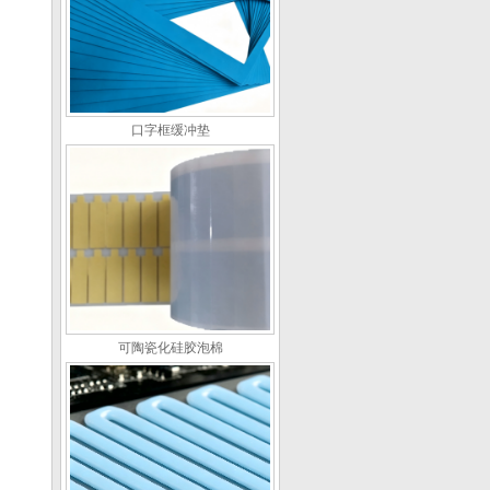
口字框缓冲垫
可陶瓷化硅胶泡棉