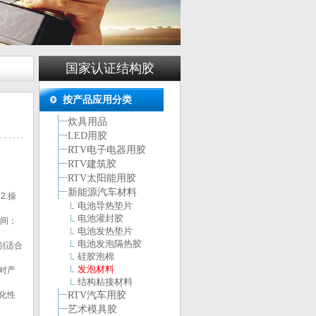
国家认证结构胶
按产品应用分类
炊具用品
LED用胶
RTV电子电器用胶
RTV建筑胶
RTV太阳能用胶
新能源汽车材料
2.操
电池导热垫片
电池灌封胶
间；
电池发热垫片
电池发泡隔热胶
别适合
硅胶泡棉
发泡材料
对产
结构粘接材料
化性
RTV汽车用胶
艺术模具胶