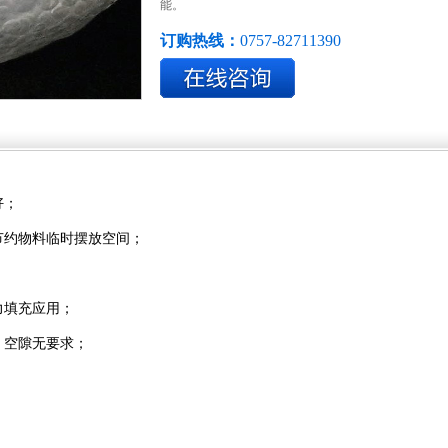
能。
订购热线：
0757-82711390
好；
节约物料临时摆放空间；
力填充应用；
，空隙无要求；