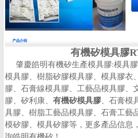
产品介绍
有機矽模具膠RTV
肇慶皓明有機矽生產模具膠
:
模具膠
模具膠、樹脂矽膠模具膠、模具膠衣
膠、石膏線模具膠、工藝品模具膠、
膠、矽利康、
有機矽模具膠
、石膏模
具膠、樹脂工藝品模具膠、石膏工藝
模矽膠、模具矽膠等，更多產品信息
詢皓明有機矽！