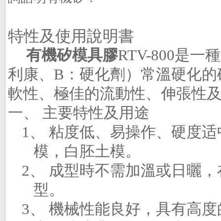
特性及使用說明書
有機矽模具膠
RTV-800
是一種
利康、
B
：硬化劑）常溫硬化的
軟性、極佳的流動性、伸張性
一、
主要特性及用途
1、
粘度低、易操作、硬度
适
模，
白胚土模。
2、
成型時不需加溫或日曬，
型。
3、
機械性能良好，具有高度