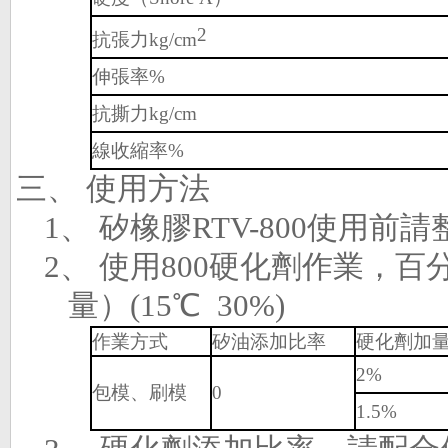
2
抗張力
kg/cm
伸張率
%
抗撕力
kg/cm
線收縮率
%
三、
使用方法
1、
矽橡膠
RTV-800
使用前請
2、
使用
800
硬化劑作業，百
量）
(15℃ 30%)
作業方式
矽油添加比率
硬化劑加
2%
包模、刷模
0
1.5%