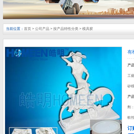
当前位置：
首页
>
公司产品
>
按产品特性分类
>
模具胶
有
产
工
矽
产
劑
軟
订