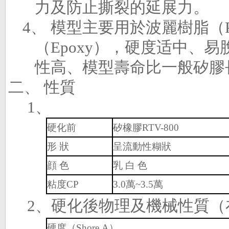
力及防止撕裂的延展力。
4、
模型主要用於波麗樹脂（
（
Epoxy
），硬度
适中
、易
性高、模型壽命比一般矽膠
二、
性質
1
、
硬化前
矽橡膠
RTV-800
形
狀
呈流動性糊狀
顔
色
乳
白
色
粘度
CP
3.0
萬
~
3.5
萬
2
、硬化後物理及機械性質（
硬度（
Shore A
）